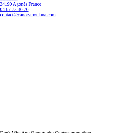
34190 Agonès France
04 67 73 36 76
contact@canoe-montana.com
Don't Miss Any Opportunity
Contact us anytime.