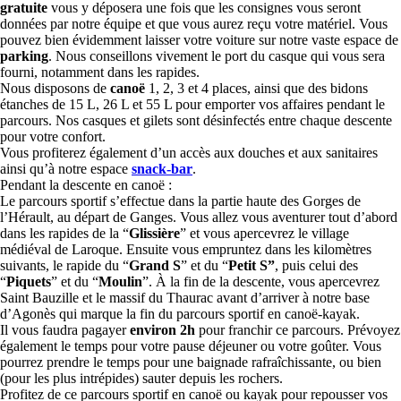
gratuite
vous y déposera une fois que les consignes vous seront
données par notre équipe et que vous aurez reçu votre matériel. Vous
pouvez bien évidemment laisser votre voiture sur notre vaste espace de
parking
. Nous conseillons vivement le port du casque qui vous sera
fourni, notamment dans les rapides.
Nous disposons de
canoë
1, 2, 3 et 4 places, ainsi que des bidons
étanches de 15 L, 26 L et 55 L pour emporter vos affaires pendant le
parcours. Nos casques et gilets sont désinfectés entre chaque descente
pour votre confort.
Vous profiterez également d’un accès aux douches et aux sanitaires
ainsi qu’à notre espace
snack-bar
.
Pendant la descente en canoë :
Le parcours sportif s’effectue dans la partie haute des Gorges de
l’Hérault, au départ de Ganges. Vous allez vous aventurer tout d’abord
dans les rapides de la “
Glissière
” et vous apercevrez le village
médiéval de Laroque. Ensuite vous empruntez dans les kilomètres
suivants, le rapide du “
Grand S
” et du “
Petit S”
, puis celui des
“
Piquets
” et du “
Moulin
”. À la fin de la descente, vous apercevrez
Saint Bauzille et le massif du Thaurac avant d’arriver à notre base
d’Agonès qui marque la fin du parcours sportif en canoë-kayak.
Il vous faudra pagayer
environ 2h
pour franchir ce parcours. Prévoyez
également le temps pour votre pause déjeuner ou votre goûter. Vous
pourrez prendre le temps pour une baignade rafraîchissante, ou bien
(pour les plus intrépides) sauter depuis les rochers.
Profitez de ce parcours sportif en canoë ou kayak pour repousser vos