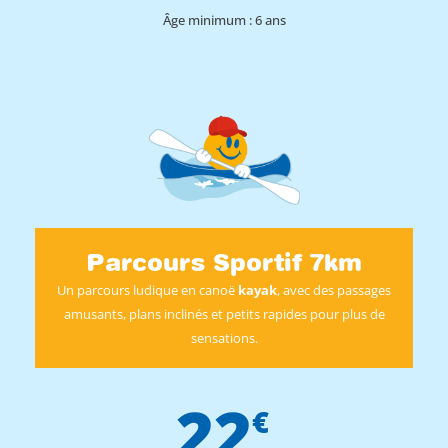
Âge minimum : 6 ans
Parcours Sportif 7km
Un parcours ludique en canoë
kayak
, avec des passages
amusants, plans inclinés et petits rapides pour plus de
sensations.
22
€