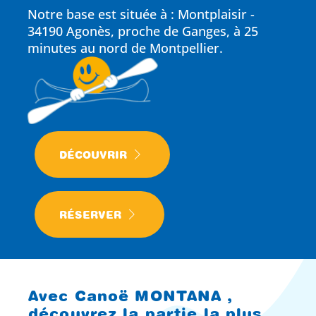
Notre base est située à : Montplaisir -
34190 Agonès, proche de Ganges, à 25
minutes au nord de
Montpellier
.
DÉCOUVRIR
RÉSERVER
Avec Canoë MONTANA ,
découvrez la partie la plus