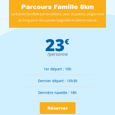
Parcours Famille 8km
La balade familiale par excellence, avec de petites plages tout
du long pour des pauses baignade en pleine nature.
23
€
/personne
1er départ : 10h
Dernier départ : 15h30
Dernière navette : 18h
Réserver