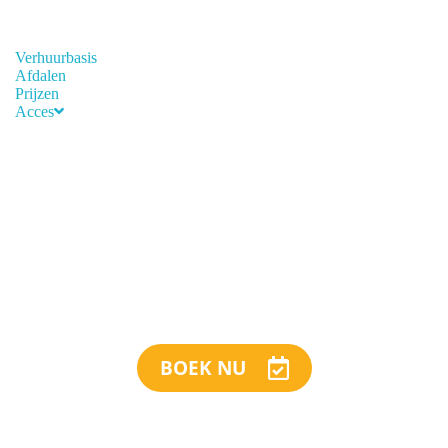
Navigation
Verhuurbasis
Afdalen
Prijzen
Acces
Acces
Contact
Verhuurbasis
Afdalen
Prijzen
Acces
Acces
Contact
BOEK NU
Suivez-nous