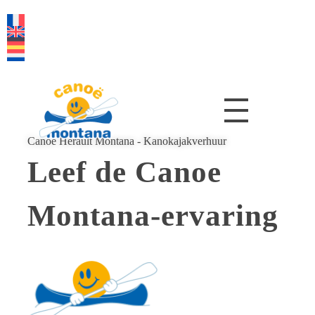
Canoe Hérault Montana - Kanokajakverhuur
Leef de Canoe
Montana-ervaring
Onze basis bevindt zich op: Montplaisir - 34190 Agonès,
nabij de Ganges, 25 minuten ten noorden van
Montpellier
.