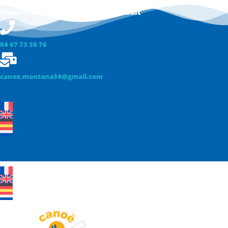
Kanoverhuur op de Gorges du Hérault
04 67 73 36 76
canoe.montana34@gmail.com