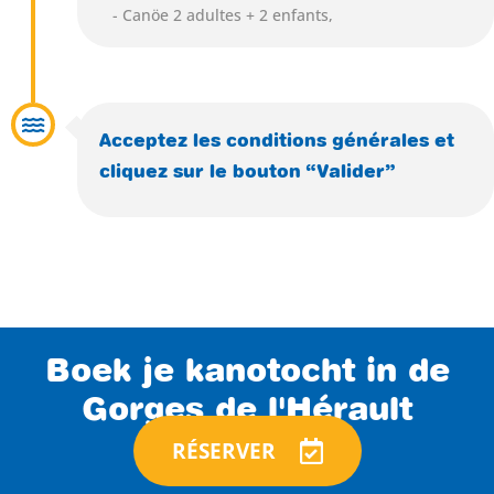
- Canöe 2 adultes + 2 enfants,
Acceptez les conditions générales et
cliquez sur le bouton “Valider”
Boek je kanotocht in de
Gorges de l'Hérault
RÉSERVER