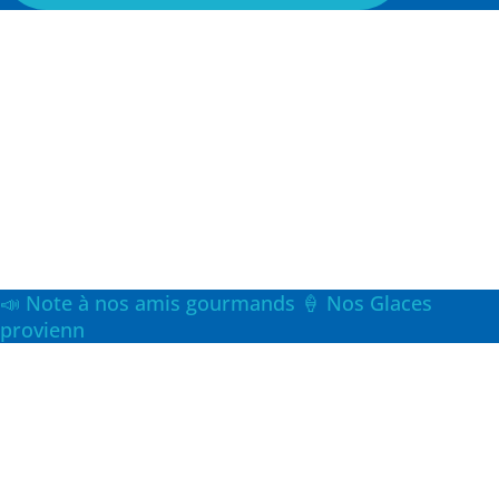
📣 Note à nos amis gourmands 🍦 Nos Glaces
provienn