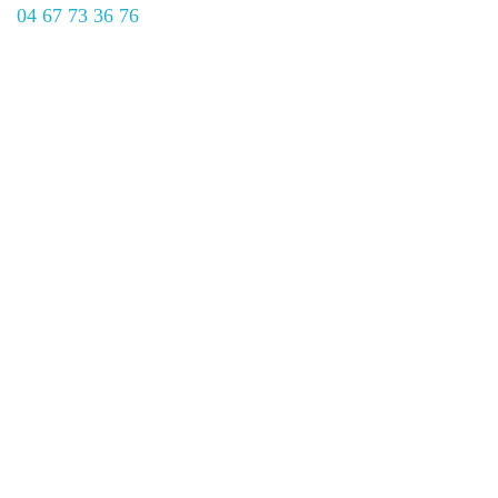
04 67 73 36 76
contact@canoe-montana.com