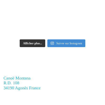
Afficher plus...
Suivre sur Instagram
Contacts
Canoë Montana
R.D. 108
34190 Agonès France