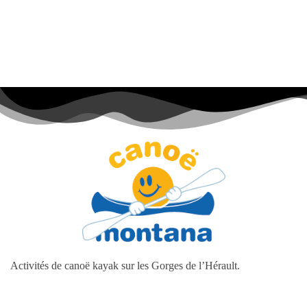
Activités de canoë kayak sur les Gorges de l’Hérault.
Faire du canoë à Montpellier
Base kayak et canoë à Ganges